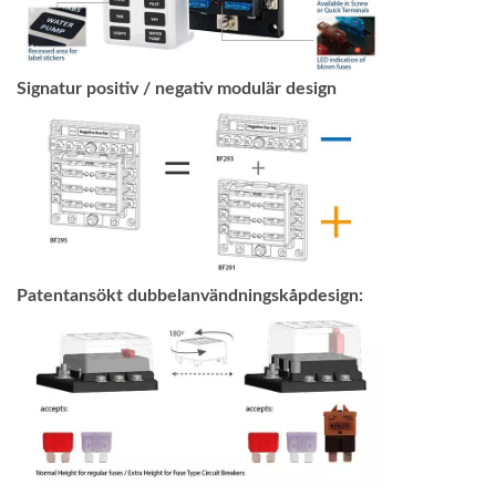
Signatur positiv / negativ modulär design
Patentansökt dubbelanvändningskåpdesign: