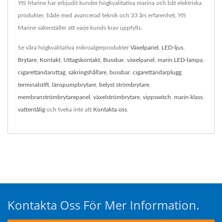
YIS Marine har erbjudit kunder högkvalitativa marina och båt elektriska
produkter, både med avancerad teknik och 33 års erfarenhet, YIS
Marine säkerställer att varje kunds krav uppfylls.
Se våra högkvalitativa mikroalgerprodukter
Växelpanel
,
LED-ljus
,
Brytare
,
Kontakt
,
Uttagskontakt
,
Bussbar
,
växelpanel
,
marin LED-lampa
,
cigarettändaruttag
,
säkringshållare
,
bussbar
,
cigarettändarplugg
,
terminalstift
,
länspumpbrytare
,
belyst strömbrytare
,
membranströmbrytarepanel
,
växelströmbrytare
,
vippswitch
,
marin klass
,
vattentålig
och tveka inte att
Kontakta oss
.
Kontakta Oss För Mer Information.