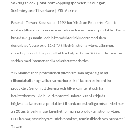
Säkringsblock | Marinomkopplingspaneler, Säkringar,
Strömbrytare Tillverkare | YIS Marine
Baserat i Taiwan, Kina sedan 1992 har Yih Sean Enterprise Co., Ltd.
varit en tillverkare av marin elektriska och elektroniska produkter. Deras
huvudsakliga marin- och båtprodukter inkluderar modulära
designbladfusesblock, 12/24V-tillbehör, strömbrytare, säkringar,
strömbrytare och lampor, vilket har betjänat över 200 kunder över hela
världen med internationella säkerhetsstandarder.
'YIS Marine' är en professionell tillverkare som ägnar sig åt att
tillhandahålla högkvalitativa marina elektriska och elektroniska
produkter. Genom att designa och tillverka internt och ha
kvalitetskontroll vid huvudkontoret i Taiwan kan vi erbjuda
högkvalitativa marina produkter till konkurrenskraftiga priser. Med mer
än 20 års tillverkningserfarenhet för marina produkter, strömbrytare,
LED-lampor, strömbrytare, stickkontakter, terminalblock och busbarer i
Taiwan.