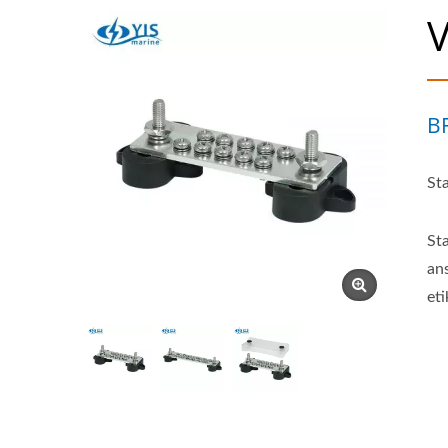
V
BF
St
St
an
eti