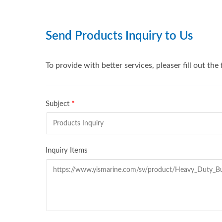
Huvudbatteribrytare Serie
US