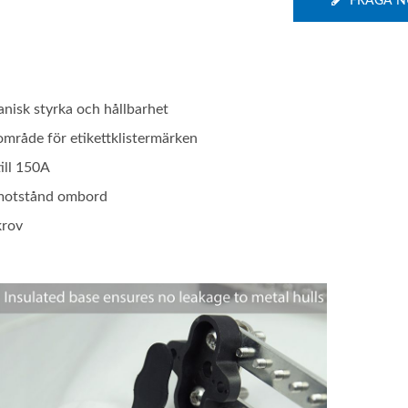
FRÅGA N
anisk styrka och hållbarhet
område för etikettklistermärken
ill 150A
nsmotstånd ombord
krov