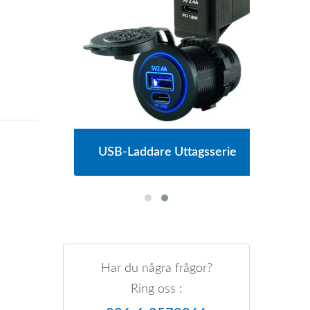
erie
USB-Laddare Uttagsserie
Huv
Har du några frågor?
Ring oss :