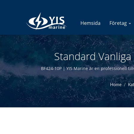
Hemsida
Företag
Standard Vanliga
Säkringsblock - Till
BF424-10P | YIS Marine är en professionell til
designa och tillverka internt och ha kvalitet
Home
/
Kat