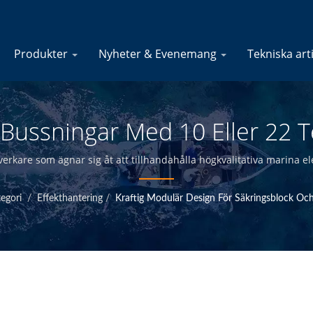
Produkter
Nyheter & Evenemang
Tekniska art
 Bussningar Med 10 Eller 22 T
verkare Av Marina Elektriska P
lverkare som ägnar sig åt att tillhandahålla högkvalitativa marina e
skontroll vid huvudkontoret i Taiwan kan vi erbjuda högkvalitativa ma
egori
/
Effekthantering
/
Kraftig Modulär Design För Säkringsblock Oc