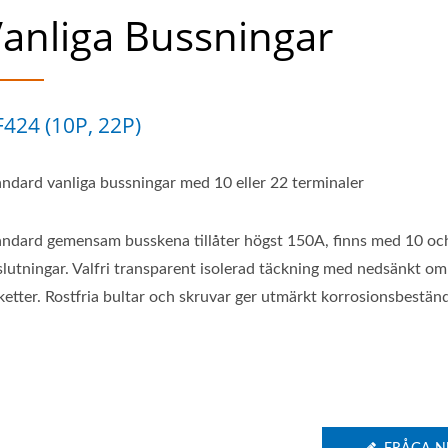
anliga Bussningar
424 (10P, 22P)
andard vanliga bussningar med 10 eller 22 terminaler
andard gemensam busskena tillåter högst 150A, finns med 10 oc
slutningar. Valfri transparent isolerad täckning med nedsänkt om
ketter. Rostfria bultar och skruvar ger utmärkt korrosionsbestän