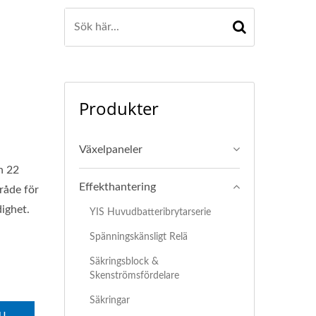
Produkter
Växelpaneler
h 22
Effekthantering
råde för
dighet.
YIS Huvudbatteribrytarserie
Spänningskänsligt Relä
Säkringsblock &
Skenströmsfördelare
Säkringar