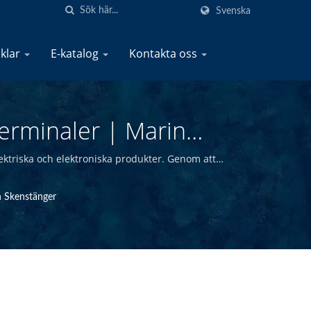
Svenska
iklar
E-katalog
Kontakta oss
erminaler | Marin
rodukter | YIS Marine
lektriska och elektroniska produkter. Genom att
rina produkter till konkurrenskraftiga priser.
h Skenstänger