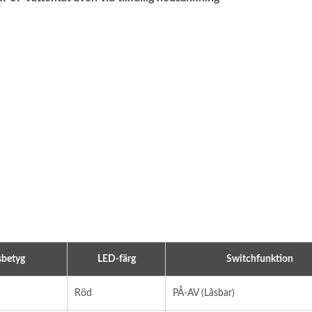
B-Laddare Uttagsserie
Huvudbatteribrytare S
sbetyg
LED-färg
Switchfunktion
Röd
PÅ-AV (Låsbar)