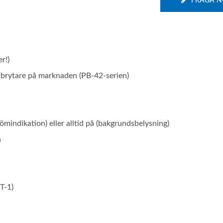
FRÅGA N
r!)
brytare på marknaden (PB-42-serien)
ömindikation) eller alltid på (bakgrundsbelysning)
n
ST-1)