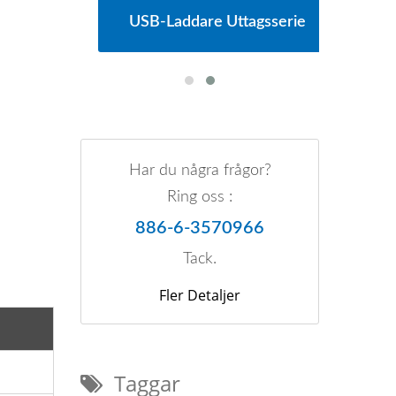
erie
USB-Laddare Uttagsserie
Huv
Har du några frågor?
Ring oss :
886-6-3570966
Tack.
Fler Detaljer
Taggar