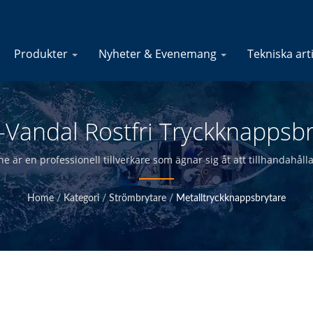
Produkter
Nyheter & Evenemang
Tekniska art
i-Vandal Rostfri Tryckknappsb
gsetiketter | Marin Säkrings
 är en professionell tillverkare som ägnar sig åt att tillhandahålla
internt och ha kvalitetskontroll vid huvudkontoret i Taiwan kan vi 
a Elektriska Produkter | YIS 
konkurrenskraftiga priser.
Home
/
Kategori
/
Strömbrytare
/
Metalltryckknappsbrytare