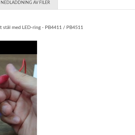
NEDLADDNING AV FILER
itt stål med LED-ring - PB4411 / PB4511
 anti-vandal knappbrytare i rostfritt stål med LED-ring - PB441