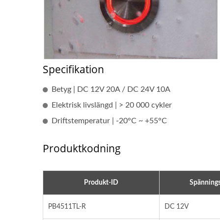
Huvudbatteribrytare Serie
US
Specifikation
Betyg | DC 12V 20A / DC 24V 10A
Elektrisk livslängd | > 20 000 cykler
Driftstemperatur | -20°C ~ +55°C
Produktkodning
Produkt-ID
Spänning
PB4511TL-R
DC 12V