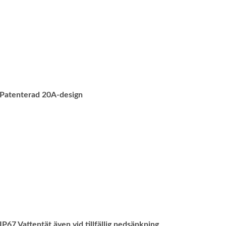
Patenterad 20A-design
IP67 Vattentät även vid tillfällig nedsänkning