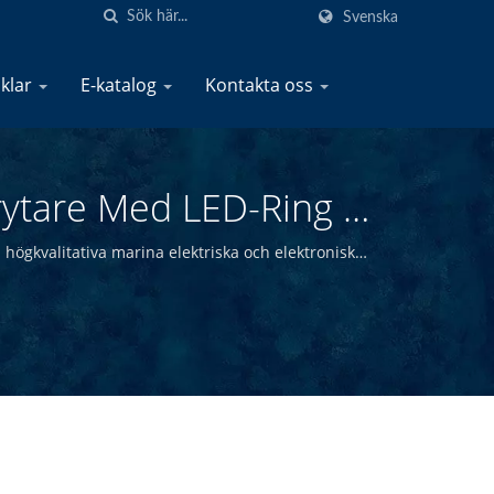
Svenska
iklar
E-katalog
Kontakta oss
rytare Med LED-Ring -
block - Tillverkare Av
 högkvalitativa marina elektriska och elektroniska
erbjuda högkvalitativa marina produkter till
Marine