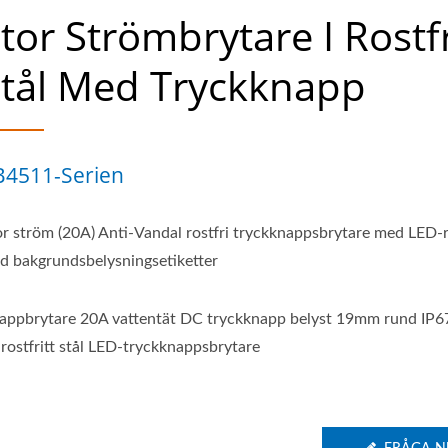
tor Strömbrytare I Rostfr
tål Med Tryckknapp
B4511-Serien
or ström (20A) Anti-Vandal rostfri tryckknappsbrytare med LED-r
d bakgrundsbelysningsetiketter
appbrytare 20A vattentät DC tryckknapp belyst 19mm rund IP67
 rostfritt stål LED-tryckknappsbrytare