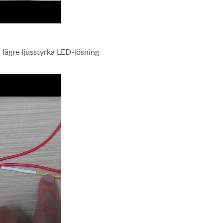
ägre ljusstyrka LED-lösning
0A tryckknappströmbrytare med lägre ljusstyrka LED-lösning