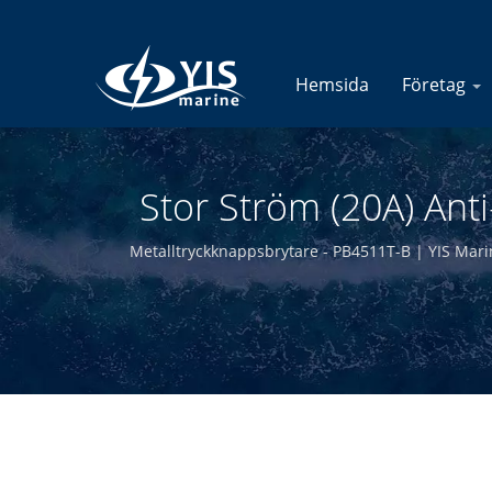
Hemsida
Företag
Stor Ström (20A) Ant
Med Bakgrundsbelysnin
Metalltryckknappsbrytare - PB4511T-B | YIS Marine
produkter. Genom att designa och tillverka 
Marin