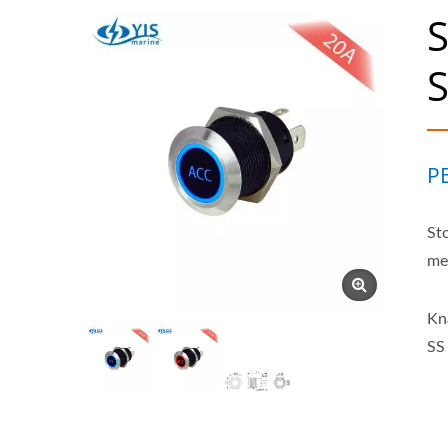
S
S
P
St
me
Kn
SS